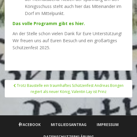
Königsschuss steht auch hier das Miteinander im
Dorf im Mittelpunkt.
Das volle Programm gibt es hier.
An der Stelle schon vielen Dank für Eure Unterstützung!
Wir freuen uns auf Euren Besuch und ein großartiges
Schützenfest 2025.
Beitrags-
Trotz Baustelle ein traumhaftes Schützenfest Andreas Bongen
Navigation
regiert als neuer König, Valentin Lay ist Prinz
FACEBOOK
MITGLIEDSANTRAG
IMPRESSUM
DATENSCHUTZERKLÄRUNG