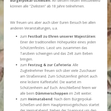
Bürgerpokal-Schießen:
An diesem neuen Wettbewerb
können alle “Zivilisten” ab 18 Jahre teilnehmen.
Wir freuen uns aber auch über Euren Besuch bei allen
anderen Veranstaltungen, u.a.
zum
Festball zu Ehren unserer Majestäten
:
Einer der traditionellen Höhepunkte eines jeden
Schützenfestes. Lasst uns zusammen das
Tanzbein schwingen und das Zelt zum Beben
bringen.
zum
Festzug
& zur
Cafeteria
:
Alle
Zugteilnehmer freuen sich über viele Zuschauer
am Straßenrand. Zum Schützenfest gehört auch
eine leckere Kaffeetafel. Die wartet im
Schützenheim auf Euch. Anschließend feiern wir
alle beim
Dämmerschoppen
im Zelt weiter.
zum
Heimatabend
:
Nach dem Bürgerpokal-
Schießen und dem Hauptpreisvogelschuss startet
der Heimatabend. Neben der Spannung um den