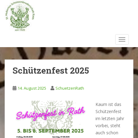
S
k
i
p
t
o
TOGGLE
m
a
i
n
Schützenfest 2025
c
o
n
14. August 2025
SchuetzenRath
t
e
Kaum ist das
n
Schützenfest
t
im letzten Jahr
vorbei, steht
auch schon