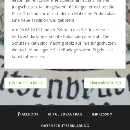
letzten Jahren zuvor eine Schießmannschaft mit vier
Jungschützen. Mit insgesamt 160 Ringen erreichten Sie
Platz Drei und somit zum dritten Mal einen Podestplatz.
Eine neue Tradition war geboren!
Am 09.06.2019 fand im Rahmen des Schützenfestes
Vettweiß die lang ersehnte Pokalübergabe statt. Die
Schützen Rath sind mächtig stolz auf Ihre Jungschützen,
die auch ohne eigene Schießanlage solche Ergebnisse
konstant erzielen.
Beitrags-
Präsident ist König
Schützenfest 2019
Navigation
FACEBOOK
MITGLIEDSANTRAG
IMPRESSUM
DATENSCHUTZERKLÄRUNG